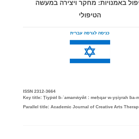
פול באמנויות: מחקר ויצירה במעשה
הטיפולי
כניסה לגרסה עברית
ISSN 2312-3664
Key title:
Ṭiyṗẇl ḃ-ʾamanẇyŵt : meḥqar w-yṣiyrah ḃa-m
Parallel title:
Academic Journal of Creative Arts Therap