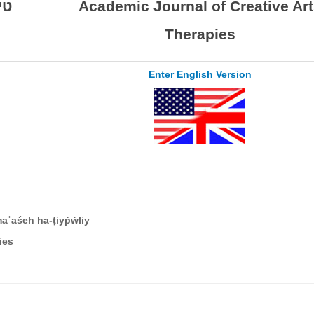
טי
Academic Journal of Creative Art
Therapies
Enter English Version
aʿaśeh ha-ṭiyṗẇliy
ies