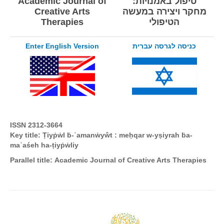
טיפול באמנויות:
Academic Journal of
כרך 11 גיליון 2 , דצמבר 2021
מחקר ויצירה במעשה
Creative Arts
הטיפולי
Therapies
כרך 11 גיליון 1 , יוני 2021
כרך 10 גיליון 2, דצמבר 2020
כניסה לגרסה עברית
Enter English Version
כרך 10 גיליון ,1 יוני 2020
כרך 10א - מהדורות מיוחדת קורונה
כרך 9, גליון 2, דצמבר 2019
כרך 9, גליון 1, יוני 2019
כרך 8, גליון 2, דצמבר 2018
ISSN 2312-3664
כרך 8, גליון 1, יוני 2018
Key title:
Ṭiyṗẇl ḃ-ʾamanẇyŵt : meḥqar w-yṣiyrah ḃa-
maʿaśeh ha-ṭiyṗẇliy
כרך 7, גליון 2, דצמבר 2017
Parallel title:
Academic Journal of Creative Arts Therapies
כרך 7, גליון 1 יוני 2017
כרך 6, גליון 2, דצמבר 2016
כרך 6, גליון 1, יוני 2016
כרך 5, גיליון 2, דצמבר 2015