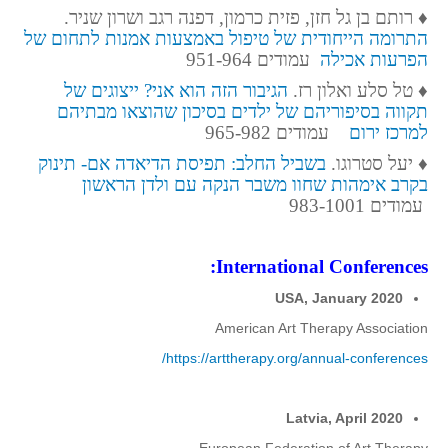
כרך 5, גיליון 1, יוני 2015
♦
רותם בן גל חזן, פזית כרמון, דפנה רגב ושרון שניר.
כרך 4, גיליון 2, דצמבר 2014
התרומה הייחודית של טיפול באמצעות אמנות לתחום של
הפרעות אכילה
עמודים 951-964
כרך 4, גיליון 1, יוני 2014
♦
טל סלע ואלון רז.
הגיבור הזה הוא אני? ייצוגים של
כרך 3, גיליון 2, דצמבר 2013
תקווה בסיפוריהם של ילדים בסיכון שהוצאו מבתיהם
כרך 3, גיליון 1, יוני 2013
למרכז ירום
עמודים 965-982
כרך 2, גליון 2, דצמבר 2012
♦
יעל סטרוגו.
בשביל החלב: תפיסת הדיאדה אם- תינוק
בקרב אימהות שחוו משבר הנקה עם ולדן הראשון
כרך 2, גיליון 1, יוני 2012
עמודים 983-1001
כרך 1, גיליון 2, דצמבר 2011
כרך 1, גליון 1, מאי 2011
International Conferences:
הנחיות לכותבים
USA, January 2020
American Art Therapy Association
חיפוש
https://arttherapy.org/annual-conferences/
Latvia, April 2020