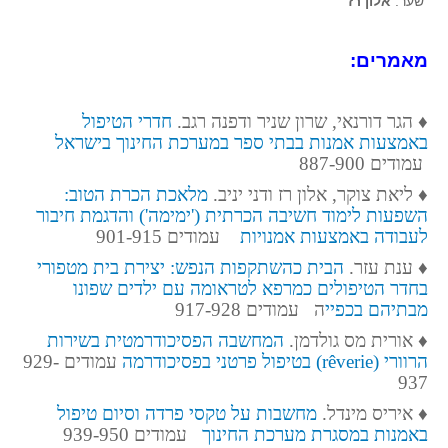
שער:
אלון רז
כרך 11 גיליון 2 , דצמבר 2021
כרך 11 גיליון 1 , יוני 2021
מאמרים:
כרך 10 גיליון 2, דצמבר 2020
כרך 10 גיליון ,1 יוני 2020
♦ הגר דורנאי, שרון שניר ודפנה רגב.
חדרי הטיפול
באמצעות אמנות בבתי ספר במערכת החינוך בישראל
כרך 10א - מהדורות מיוחדת קורונה
עמודים 887-900
כרך 9, גליון 2, דצמבר 2019
♦
ליאת צוקר, אלון רז ודני יניב.
מלאכת הכרת הטוב:
כרך 9, גליון 1, יוני 2019
השפעות לימוד חשיבה הכרתית ('ימימה') והדגמת חיבור
לעבודה באמצעות אמנויות
עמודים 901-915
כרך 8, גליון 2, דצמבר 2018
♦
ענת עזר.
הבית כהשתקפות הנפש: יצירת בית מטפורי
כרך 8, גליון 1, יוני 2018
בחדר הטיפולים כמרפא לטראומה עם ילדים שפונו
כרך 7, גליון 2, דצמבר 2017
מבתיהם בכפיי
ה עמודים 917-928
כרך 7, גליון 1 יוני 2017
♦
אורית מס גולדמן.
המחשבה הפסיכודרמטית בשירות
הרוורי
(rêverie)
בטיפול פרטני בפסיכודרמה
עמודים 929-
כרך 6, גליון 2, דצמבר 2016
937
כרך 6, גליון 1, יוני 2016
♦
איריס מינדל.
מחשבות על טקסי פרדה וסיום טיפול
כרך 5, גיליון 2, דצמבר 2015
באמנות במסגרת מערכת החינוך
עמודים 939-950